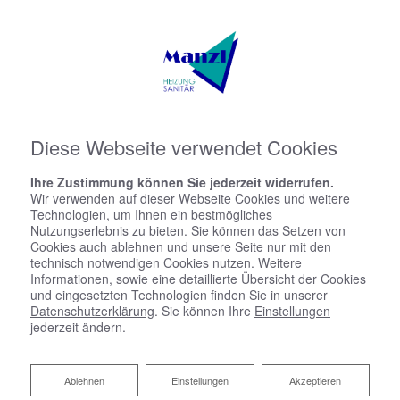
Diese Webseite verwendet Cookies
Ihre Zustimmung können Sie jederzeit widerrufen.
Wir verwenden auf dieser Webseite Cookies und weitere
Technologien, um Ihnen ein bestmögliches
Nutzungserlebnis zu bieten. Sie können das Setzen von
Cookies auch ablehnen und unsere Seite nur mit den
technisch notwendigen Cookies nutzen. Weitere
Informationen, sowie eine detaillierte Übersicht der Cookies
Barrierefreiheitserklärun
und eingesetzten Technologien finden Sie in unserer
g
Datenschutzerklärung
. Sie können Ihre
Einstellungen
jederzeit ändern.
Manzl Heizung & Sanitär bemüht sich, ihre Website im
Einklang mit dem Barrierefreiheitsstärkungsgesetz
Ablehnen
Ablehnen
Einstellungen
Akzeptieren
(BFSG) sowie der EU-Norm EN 301 549 barrierefrei