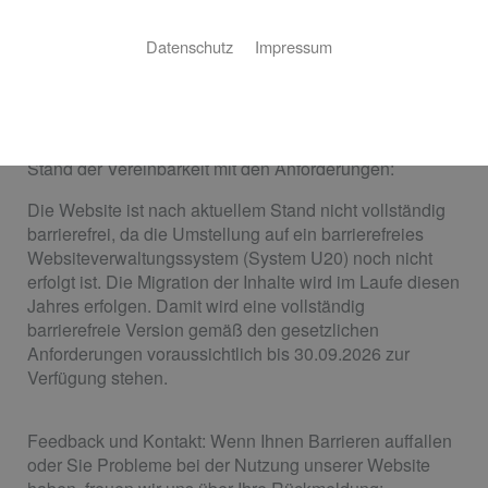
zugänglich zu machen.
Datenschutz
Impressum
Diese Erklärung zur Barrierefreiheit gilt für: https://manzl-
heizung.de
Stand der Vereinbarkeit mit den Anforderungen:
Die Website ist nach aktuellem Stand nicht vollständig
barrierefrei, da die Umstellung auf ein barrierefreies
Websiteverwaltungssystem (System U20) noch nicht
erfolgt ist. Die Migration der Inhalte wird im Laufe diesen
Jahres erfolgen. Damit wird eine vollständig
barrierefreie Version gemäß den gesetzlichen
Anforderungen voraussichtlich bis 30.09.2026 zur
Verfügung stehen.
Feedback und Kontakt: Wenn Ihnen Barrieren auffallen
oder Sie Probleme bei der Nutzung unserer Website