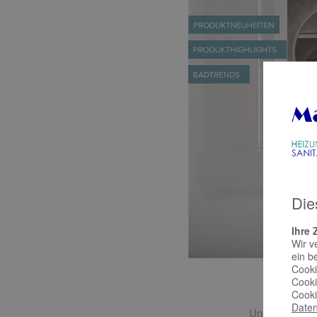
Die
Ihre 
Wir v
ein b
Cooki
Cooki
Ne
Cooki
Daten
Unsere Trends