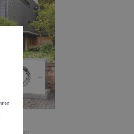
Ihnen
n
ews
ends 04 | 2024