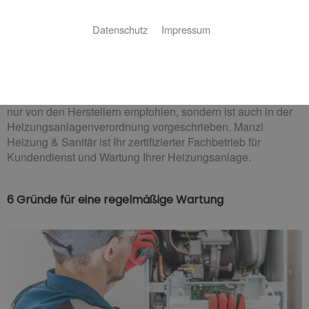
Kundendienst und Wartung
Datenschutz
Impressum
Der Service vom Experten in
Ritterhude
Eine regelmäßige Wartung der Heizungsanlage wird nicht
nur von den Herstellern empfohlen, sondern ist auch in der
Heizungsanlagenverordnung vorgeschrieben. Manzl
Heizung & Sanitär ist Ihr zertifizierter Fachbetrieb für
Kundendienst und Wartung Ihrer Heizungsanlage.
6 Gründe für eine regelmäßige Wartung