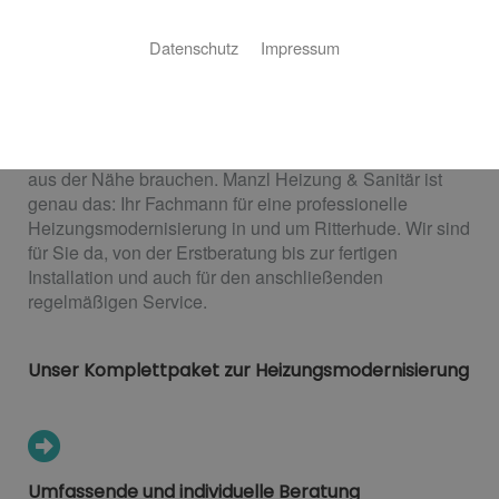
Heizungsmodernisierung
Datenschutz
Impressum
Das Plus für Geldbeutel und Umwelt
Eine Heizungsmodernisierung ist eine Investition, für
die Sie einen verlässlichen und professionellen Partner
aus der Nähe brauchen. Manzl Heizung & Sanitär ist
genau das: Ihr Fachmann für eine professionelle
Heizungsmodernisierung in und um Ritterhude. Wir sind
für Sie da, von der Erstberatung bis zur fertigen
Installation und auch für den anschließenden
regelmäßigen Service.
Unser Komplettpaket zur Heizungsmodernisierung
Umfassende und individuelle Beratung