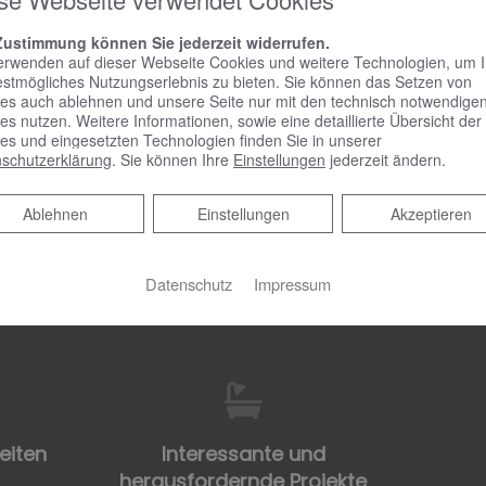
Zustimmung können Sie jederzeit widerrufen.
erwenden auf dieser Webseite Cookies und weitere Technologien, um 
estmögliches Nutzungserlebnis zu bieten. Sie können das Setzen von
es auch ablehnen und unsere Seite nur mit den technisch notwendige
es nutzen. Weitere Informationen, sowie eine detaillierte Übersicht der
re
Firmenwagen mit moderner
Unb
es und eingesetzten Technologien finden Sie in unserer
schutzerklärung
. Sie können Ihre
Einstellungen
jederzeit ändern.
Fahrzeugeinrichtung
Ablehnen
Ablehnen
Einstellungen
Akzeptieren
Datenschutz
Impressum
rge
Teamevents
Hoc
eiten
Interessante und
herausfordernde Projekte