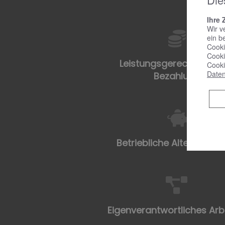
Ihre 
Wir v
ein b
Cooki
Cooki
Leistungsgerechte & fai
Cooki
Daten
Bezahlung
Betriebliche Altersvorso
Eigenverantwortliches Arb