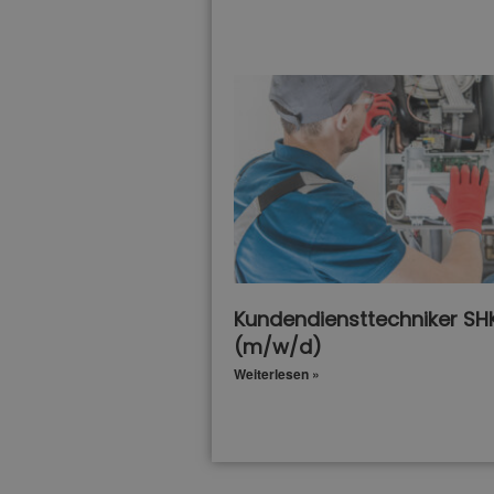
Kundendiensttechniker SH
(m/w/d)
Weiterlesen »