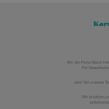
Karr
Wir, die Firma Manzl He
Für Gewerbetrei
Jetzt Teil unseres 
Wir schätzen un
selbstverst