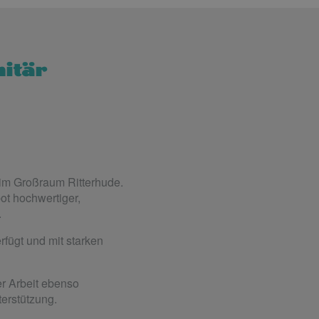
nitär
 im Großraum Ritterhude.
ot hochwertiger,
.
fügt und mit starken
er Arbeit ebenso
terstützung.