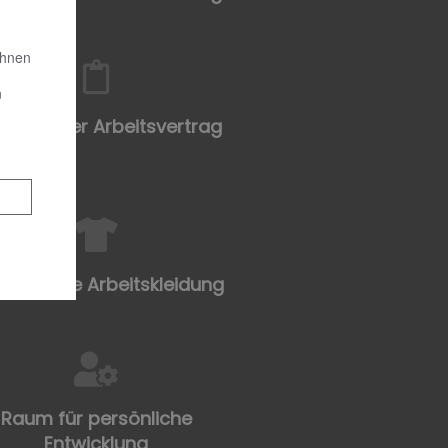
Ihnen
n
efristeter Arbeitsvertrag
hwertige Arbeitskleidung
Raum für persönliche
Entwicklung