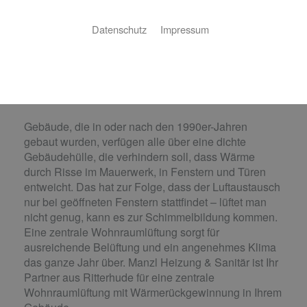
Zentrale
Datenschutz
Impressum
Wohnraumlüftung
Wohlfühlklima und
Energiesparen in einem
Gebäude, die in oder nach den 1990er-Jahren
gebaut wurden, verfügen alle über eine dichte
Gebäudehülle, die verhindern soll, dass Wärme
durch Risse im Mauerwerk, in Fenstern und Türen
entweicht. Das hat zur Folge, dass der Luftaustausch
nur bei geöffneten Fenstern stattfindet – lüftet man
nicht genug, kann es zur Schimmelbildung kommen.
Eine zentrale Wohnraumlüftung sorgt für
ausreichende Belüftung und ein angenehmes Klima
das ganze Jahr über. Manzl Heizung & Sanitär ist Ihr
Partner aus Ritterhude für eine zentrale
Wohnraumlüftung mit Wärmerückgewinnung in Ihrem