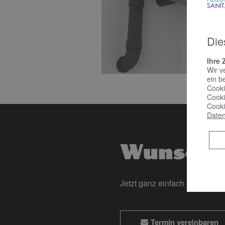
Die
Ihre 
Wir v
ein b
Cooki
Cooki
Cooki
Daten
Wunscht
Jetzt ganz einfach und bequ
Termin vereinbaren