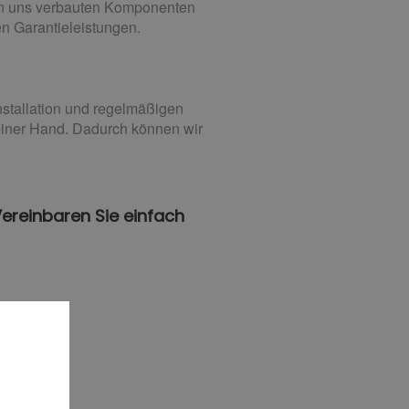
on uns verbauten Komponenten
en Garantieleistungen.
nstallation und regelmäßigen
einer Hand. Dadurch können wir
ereinbaren Sie einfach