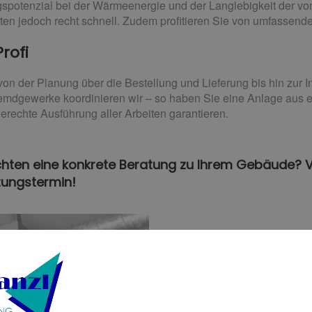
spotenzial bei der Wärmeenergie und der Langlebigkeit der v
ten jedoch recht schnell. Zudem profitieren Sie von umfassend
Profi
on der Planung über die Bestellung und Lieferung bis hin zur I
emdgewerke koordinieren wir – so haben Sie eine Anlage aus 
gerechte Ausführung aller Arbeiten garantieren.
hten eine konkrete Beratung zu Ihrem Gebäude? V
tungstermin!