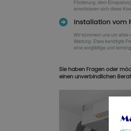
Förderung, dem Einsparung
amortisieren sich diese Kos
Installation vom 
Wir kümmern uns um alles v
Wartung. Etwa benötigte Fr
eine sorgfältige und termin
Sie haben Fragen oder möc
einen unverbindlichen Bera